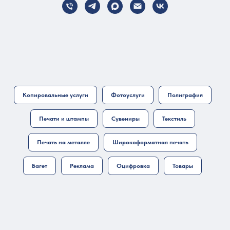
Копировальные услуги
Фотоуслуги
Полиграфия
Печати и штампы
Сувениры
Текстиль
Печать на металле
Широкоформатная печать
Багет
Реклама
Оцифровка
Товары