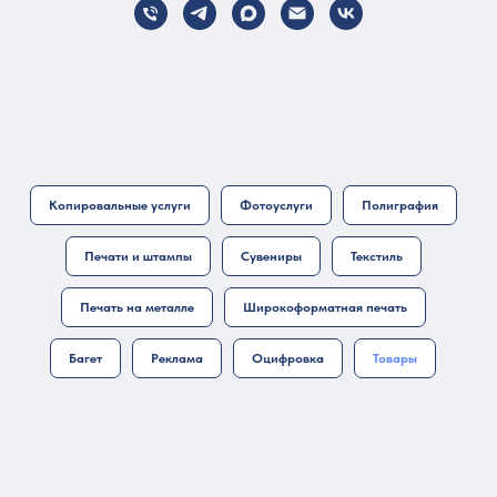
Копировальные услуги
Фотоуслуги
Полиграфия
Печати и штампы
Сувениры
Текстиль
Печать на металле
Широкоформатная печать
Багет
Реклама
Оцифровка
Товары