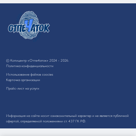
© Копицентр «Отпе4аток» 2024 - 2026.
Политика конфиденциальности
Использование файлов coocies
Карточка организации
Прайс-лист на услуги
Информация на сайте носит ознакомительный характер и не является публичной
офертой, определяемой положениями ст. 437 ГК РФ.