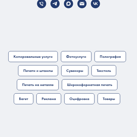
Копировальные услуги
Фотоуслуги
Полиграфия
Печати и штампы
Сувениры
Текстиль
Печать на металле
Широкоформатная печать
Багет
Реклама
Оцифровка
Товары