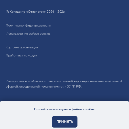
© Копицентр «Отпе4аток» 2024 - 2026.
Политика конфиденциальности
Использование файлов coocies
Карточка организации
Прайс-лист на услуги
Информация на сайте носит ознакомительный характер и не является публичной
офертой, определяемой положениями ст. 437 ГК РФ.
На сайте используются файлы cookies.
Все цены на сайте указаны с ознакомительной целью и не являются
окончательными. Точную стоимость уточняйте у наших менеджеров.
ПРИНЯТЬ
Благодарим за понимание.