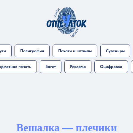
уги
Полиграфия
Печати и штампы
Сувениры
рматная печать
Багет
Реклама
Оцифровка
Вешалка — плечики